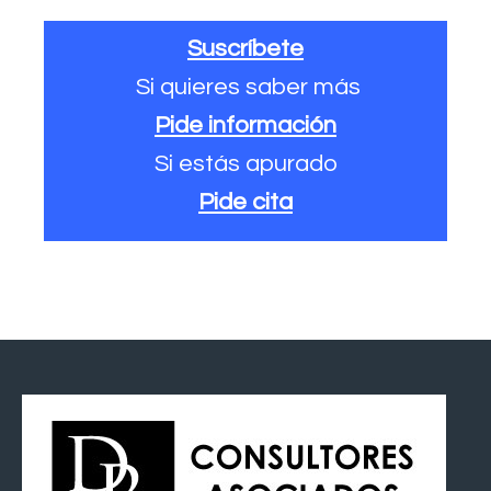
Suscríbete
Si quieres saber más
Pide información
Si estás apurado
Pide cita