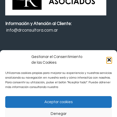
Información y Atención al Cliente:
info@drconsultora.com.ar
Gestionar el Consentimiento
Política de Privacidad
de las Cookies
Política de Cookies
Utilizamos cookies propias para mejorar su experiencia y nuestros servicios
analizando su navegación en nuestra web y cómo interactúa con nosotros.
Para consentir su utilización, pulse el botón “Aceptar todo”. Puede obtener
Política de Calidad
más información consultando nuestra
Aviso Legal
Aceptar cookies
Denegar